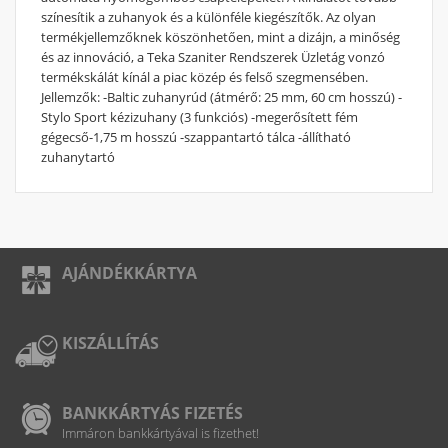
színesítik a zuhanyok és a különféle kiegészítők. Az olyan
termékjellemzőknek köszönhetően, mint a dizájn, a minőség
és az innováció, a Teka Szaniter Rendszerek Üzletág vonzó
termékskálát kínál a piac közép és felső szegmensében.
Jellemzők: -Baltic zuhanyrúd (átmérő: 25 mm, 60 cm hosszú) -
Stylo Sport kézizuhany (3 funkciós) -megerősített fém
gégecső-1,75 m hosszú -szappantartó tálca -állítható
zuhanytartó
AJÁNDÉKKÁRTYA
KISZÁLLÍTÁS
BANKKÁRTYÁS FIZETÉS
Immáron bankkártyával is fizethet!