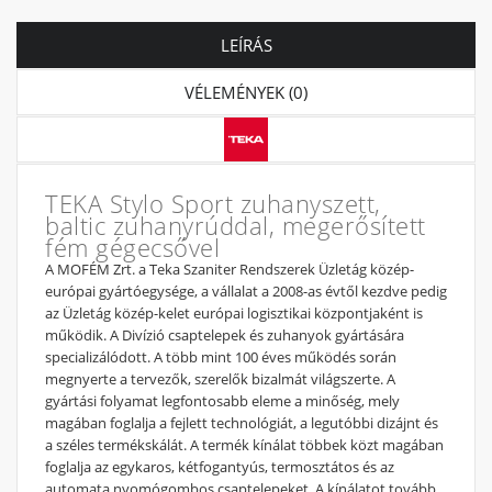
LEÍRÁS
VÉLEMÉNYEK (0)
TEKA Stylo Sport zuhanyszett,
baltic zuhanyrúddal, megerősített
fém gégecsővel
A MOFÉM Zrt. a Teka Szaniter Rendszerek Üzletág közép-
európai gyártóegysége, a vállalat a 2008-as évtől kezdve pedig
az Üzletág közép-kelet európai logisztikai központjaként is
működik. A Divízió csaptelepek és zuhanyok gyártására
specializálódott. A több mint 100 éves működés során
megnyerte a tervezők, szerelők bizalmát világszerte. A
gyártási folyamat legfontosabb eleme a minőség, mely
magában foglalja a fejlett technológiát, a legutóbbi dizájnt és
a széles termékskálát. A termék kínálat többek közt magában
foglalja az egykaros, kétfogantyús, termosztátos és az
automata nyomógombos csaptelepeket. A kínálatot tovább