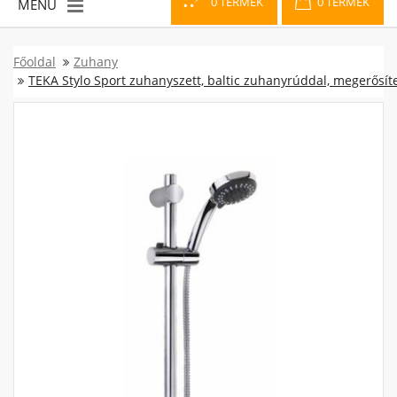
0 TERMÉK
0 TERMÉK
MENÜ
Főoldal
Zuhany
TEKA Stylo Sport zuhanyszett, baltic zuhanyrúddal, megerősít