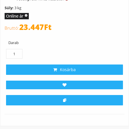
Súly:
3 kg
23.447Ft
Darab
Kosárba