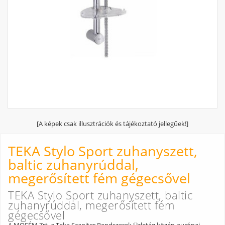
[A képek csak illusztrációk és tájékoztató jellegűek!]
TEKA Stylo Sport zuhanyszett,
baltic zuhanyrúddal,
megerősített fém gégecsővel
TEKA Stylo Sport zuhanyszett, baltic
zuhanyrúddal, megerősített fém
gégecsővel
A MOFÉM Zrt. a Teka Szaniter Rendszerek Üzletág közép-európai