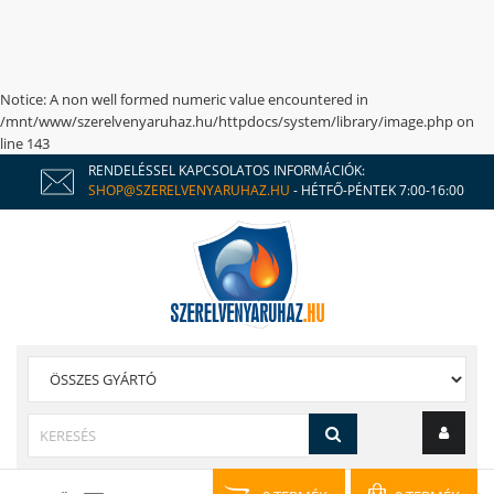
Notice
: A non well formed numeric value encountered in
/mnt/www/szerelvenyaruhaz.hu/httpdocs/system/library/image.php
on
line
143
RENDELÉSSEL KAPCSOLATOS INFORMÁCIÓK:
SHOP@SZERELVENYARUHAZ.HU
- HÉTFŐ-PÉNTEK 7:00-16:00