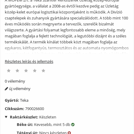
gyártóegysége, a vállalat a 2008-as évtől kezdve pedig az Üzletág
közép-kelet európai logisztikai központjaként is működik. A Divízió
csaptelepek és zuhanyok gyártására specializálódott. A több mint 100
éves működés során megnyerte a tervezők, szerelők bizalmát
világszerte. A gyártási folyamat legfontosabb eleme a minőség, mely
magában foglalja a fejlett technológiát, a legutóbbi dizájnt és a széles
termékskálát. A termék kínálat többek közt magában foglalja az
egykaros, kétfogantyús, termosztátos és az automata nyomógombos
csaptelepeket. A kínálatot tovább színesítik a zuhanyok és a különféle
kiegészítők. Az olyan termékjellemzőknek köszönhetően, mint a
Részletes leírás és jellemzés
dizájn, a minőség és az innováció, a Teka Szaniter Rendszerek Üzletág
vonzó termékskálát kínál a piac közép és felső szegmensében.
Jellemzők: -Baltic zuhanyrúd (átmérő: 25 mm, 60 cm hosszú) -Stylo
0 vélemény
Sport kézizuhany (3 funkciós) -megerősített fém gégecső-1,75 m
új vélemény
hosszú -szappantartó tálca -állítható zuhanytartó
Gyártó:
Teka
Cikkszám:
790026600
Raktárkészlet:
Készleten
Béke út:
Kevesebb, mint 5 db
Tétényi út:
Nincs készleten