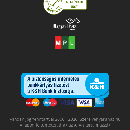
Minden jog fenntartva! 2006 - 2026. Szerelvenyaruhaz.hu
A lapon feltüntetett árak az ÁFA-t tartalmazzák