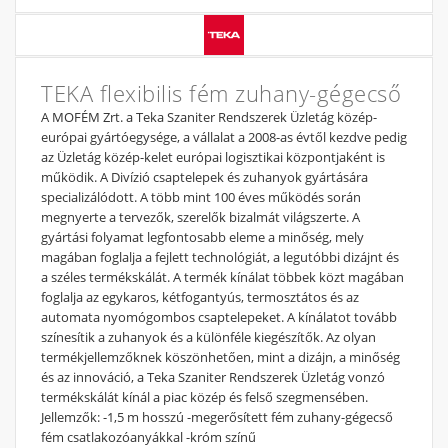
TEKA flexibilis fém zuhany-gégecső
A MOFÉM Zrt. a Teka Szaniter Rendszerek Üzletág közép-
európai gyártóegysége, a vállalat a 2008-as évtől kezdve pedig
az Üzletág közép-kelet európai logisztikai központjaként is
működik. A Divízió csaptelepek és zuhanyok gyártására
specializálódott. A több mint 100 éves működés során
megnyerte a tervezők, szerelők bizalmát világszerte. A
gyártási folyamat legfontosabb eleme a minőség, mely
magában foglalja a fejlett technológiát, a legutóbbi dizájnt és
a széles termékskálát. A termék kínálat többek közt magában
foglalja az egykaros, kétfogantyús, termosztátos és az
automata nyomógombos csaptelepeket. A kínálatot tovább
színesítik a zuhanyok és a különféle kiegészítők. Az olyan
termékjellemzőknek köszönhetően, mint a dizájn, a minőség
és az innováció, a Teka Szaniter Rendszerek Üzletág vonzó
termékskálát kínál a piac közép és felső szegmensében.
Jellemzők: -1,5 m hosszú -megerősített fém zuhany-gégecső
fém csatlakozóanyákkal -króm színű