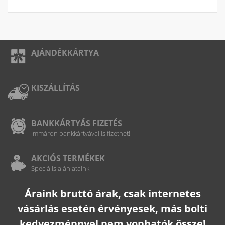
AJÁNDÉKKÁRTYA
KISZÁLLÍTÁS
BANKKÁRTYÁS FIZETÉS
Immáron bankkártyával is fizethet!
AKCIÓS TERMÉKEK
Speciális ajánlataink
Áraink bruttó árak, csak internetes
vásárlás esetén érvényesek, más bolti
kedvezménnyel nem vonhatók össze!