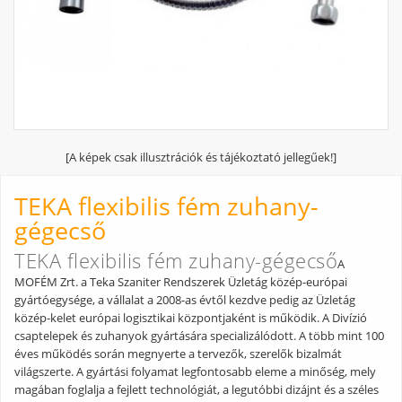
[A képek csak illusztrációk és tájékoztató jellegűek!]
TEKA flexibilis fém zuhany-
gégecső
TEKA flexibilis fém zuhany-gégecső
A
MOFÉM Zrt. a Teka Szaniter Rendszerek Üzletág közép-európai
gyártóegysége, a vállalat a 2008-as évtől kezdve pedig az Üzletág
közép-kelet európai logisztikai központjaként is működik. A Divízió
csaptelepek és zuhanyok gyártására specializálódott. A több mint 100
éves működés során megnyerte a tervezők, szerelők bizalmát
világszerte. A gyártási folyamat legfontosabb eleme a minőség, mely
magában foglalja a fejlett technológiát, a legutóbbi dizájnt és a széles