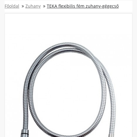
Főoldal
Zuhany
TEKA flexibilis fém zuhany-gégecső