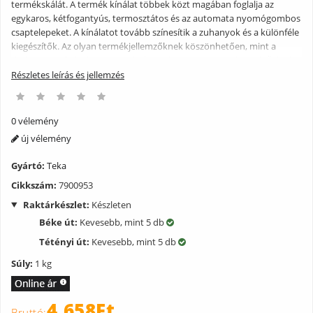
termékskálát. A termék kínálat többek közt magában foglalja az
egykaros, kétfogantyús, termosztátos és az automata nyomógombos
csaptelepeket. A kínálatot tovább színesítik a zuhanyok és a különféle
kiegészítők. Az olyan termékjellemzőknek köszönhetően, mint a
dizájn, a minőség és az innováció, a Teka Szaniter Rendszerek Üzletág
vonzó termékskálát kínál a piac közép és felső szegmensében.
Részletes leírás és jellemzés
Jellemzők: -1,5 m hosszú -megerősített fém zuhany-gégecső fém
csatlakozóanyákkal -króm színű
0 vélemény
új vélemény
Gyártó:
Teka
Cikkszám:
7900953
Raktárkészlet:
Készleten
Béke út:
Kevesebb, mint 5 db
Tétényi út:
Kevesebb, mint 5 db
Súly:
1 kg
4.658Ft