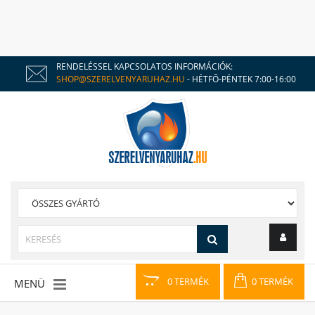
RENDELÉSSEL KAPCSOLATOS INFORMÁCIÓK:
SHOP@SZERELVENYARUHAZ.HU
- HÉTFŐ-PÉNTEK 7:00-16:00
0 TERMÉK
0 TERMÉK
MENÜ