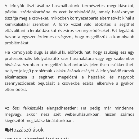
A lefolyók tisztításához használhatunk természetes megoldásokat,
például szódabikarbóna és ecet kombinációját, amely hatékonyan
tisztítja meg a csöveket, miközben környezetbarát alternatívát kínál a
kemikáliákkal szemben. A forró vízzel való átöblítés is segíthet
eltávolítani a lerakódásokat és zsíros szennyeződéseket. Ezt legalább
havonta egyszer érdemes elvégezni, hogy megelőzzük a komolyabb
problémákat.
Ha komolyabb dugulás alakul ki, előfordulhat, hogy szükség lesz egy
professzionális lefolyótisztító szer használatára vagy egy szakember
hívására. Azonban a megelőző karbantartás jelentősen csökkentheti
az ilyen jellegű problémák kialakulásának esélyét. A lefolyóvédő rácsok
alkalmazása is segíthet megelőzni a hajszálak és nagyobb
szennyeződések bejutását a csövekbe, ezáltal elkerülve a gyakori
eltömődést.
Az őszi felkészülés elengedhetetlen! Ha pedig már mindennel
megvagy, akkor nézz szét
webáruházunkban
, hiszen számos
kiegészítőt megtalálsz kínálatunkban.
Hozzászólások
Legyen a Te hozzászólásod az első!