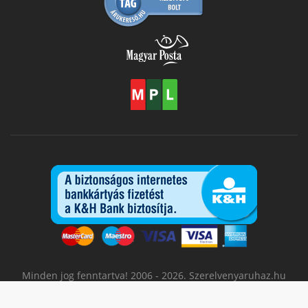
Minden jog fenntartva! 2006 - 2026. Szerelvenyaruhaz.hu
A lapon feltüntetett árak az ÁFA-t tartalmazzák