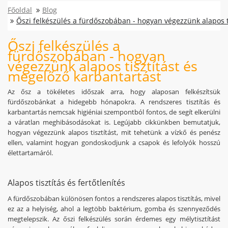
Főoldal
Blog
Őszi felkészülés a fürdőszobában - hogyan végezzünk alapos t
Őszi felkészülés a
fürdőszobában - hogyan
végezzünk alapos tisztítást és
megelőző karbantartást
Az ősz a tökéletes időszak arra, hogy alaposan felkészítsük
fürdőszobánkat a hidegebb hónapokra. A rendszeres tisztítás és
karbantartás nemcsak higiéniai szempontból fontos, de segít elkerülni
a váratlan meghibásodásokat is. Legújabb cikkünkben bemutatjuk,
hogyan végezzünk alapos tisztítást, mit tehetünk a vízkő és penész
ellen, valamint hogyan gondoskodjunk a csapok és lefolyók hosszú
élettartamáról.
Alapos tisztítás és fertőtlenítés
A fürdőszobában különösen fontos a rendszeres alapos tisztítás, mivel
ez az a helyiség, ahol a legtöbb baktérium, gomba és szennyeződés
megtelepszik. Az őszi felkészülés során érdemes egy mélytisztítást