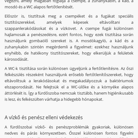
végezni, amely magában foglalja a csempe, a zuhanykabin, a kád, a
mosdó és a WC alapos fertőtlenítését.
Először is, tisztítsuk meg a csempéket és a fugákat speciális
tisztítószerekkel, amelyek képesek eltávolítani a
szappanlerakódásokat és a vízkövet. A csempe fugái különösen
hajlamosak a penészedésre, ezért fontos, hogy ezek tisztítása során
használjunk gombaölő szereket is. A mosdókagyló, a kád és a
zuhanykabin szintén megérdemli a figyelmet: ezekhez használjunk
enyhébb, de hatékony tisztítószereket, hogy elkerüljük a felületek
károsodását.
A WC-k tisztítása során különösen ügyeljünk a fertőtlenítésre. Az őszi
felkészülés részeként használjunk erősebb fertőtlenítőszereket, hogy
eltávolítsuk a lerakódásokat és megakadályozzuk a baktériumok
elszaporodását. Ne felejtsük el a WC-ülőke és a környéke alapos
áttörlését is. Így a fürdőszoba nemcsak tisztább, hanem higiénikusabb
is lesz, és felkészülten várhatja a hidegebb hónapokat.
A vízkő és penész elleni védekezés
A fürdőszobai vízkő- és penészproblémák gyakoriak, különösen
nedves és párás környezetben. Ősszel különösen fontos figyelni