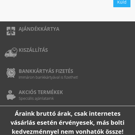
Küld
AJÁNDÉKKÁRTYA
KISZÁLLÍTÁS
BANKKÁRTYÁS FIZETÉS
Immáron bankkártyával is fizethet!
AKCIÓS TERMÉKEK
Speciális ajánlataink
Áraink bruttó árak, csak internetes
vásárlás esetén érvényesek, más bolti
kedvezménnyel nem vonhatók össze!