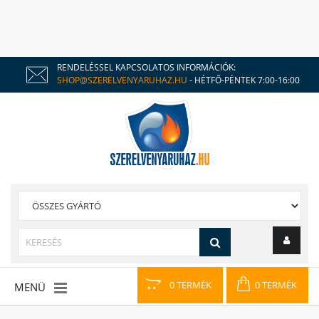
RENDELÉSSEL KAPCSOLATOS INFORMÁCIÓK:
SHOP@SZERELVENYARUHAZ.HU
- HÉTFŐ-PÉNTEK 7:00-16:00
0 TERMÉK
0 TERMÉK
MENÜ