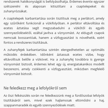
rendszerek hatékonyságát is befolyásolhatja. Érdemes évente egyszer
szétszerelni és alaposan kitisztítani a csaptelepeket és
zuhanyrózsákat.
A csaptelepek karbantartása során tisztítsuk meg a perlátort, amely
egy szűrőként funkcionál a vízkifolyóban. A perlátor eltávolítása és
ecetes áztatása segít megszabadulni a vízkőtől és egyéb
szennyeződésektől, ezáltal javítva a víznyomást. Az eldugult csapok
nemcsak bosszantóak, hanem a vízfogyasztást is növelhetik, ezért
fontos a rendszeres tisztításuk.
A zuhanyfejek karbantartása szintén elengedhetetlen az optimális
működés érdekében. Időnként áztassuk ecetes vízbe, hogy
eltávolítsuk belőle a vízkövet. Ha a zuhanyfej továbbra is gyenge
víznyomást biztosít, érdemes lehet egy új, energiatakarékos modellt
beszerezni, amely csökkenti a vízfogyasztást, miközben megfelelő
víznyomást biztosít.
Ne feledkezz meg a lefolyókról sem
Az őszi felkészülés során ne feledkezzünk meg a fürdőszobai lefolyók
tisztításáról sem, mivel ezek hajlamosak eltömődni a haj,
szappanmaradék és egyéb szennyeződések miatt.