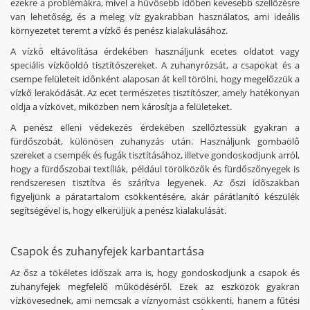
ezekre a problémákra, mivel a hűvösebb időben kevesebb szellőzésre
van lehetőség, és a meleg víz gyakrabban használatos, ami ideális
környezetet teremt a vízkő és penész kialakulásához.
A vízkő eltávolítása érdekében használjunk ecetes oldatot vagy
speciális vízkőoldó tisztítószereket. A zuhanyrózsát, a csapokat és a
csempe felületeit időnként alaposan át kell törölni, hogy megelőzzük a
vízkő lerakódását. Az ecet természetes tisztítószer, amely hatékonyan
oldja a vízkövet, miközben nem károsítja a felületeket.
A penész elleni védekezés érdekében szellőztessük gyakran a
fürdőszobát, különösen zuhanyzás után. Használjunk gombaölő
szereket a csempék és fugák tisztításához, illetve gondoskodjunk arról,
hogy a fürdőszobai textíliák, például törölközők és fürdőszőnyegek is
rendszeresen tisztítva és szárítva legyenek. Az őszi időszakban
figyeljünk a páratartalom csökkentésére, akár párátlanító készülék
segítségével is, hogy elkerüljük a penész kialakulását.
Csapok és zuhanyfejek karbantartása
Az ősz a tökéletes időszak arra is, hogy gondoskodjunk a csapok és
zuhanyfejek megfelelő működéséről. Ezek az eszközök gyakran
vízkövesednek, ami nemcsak a víznyomást csökkenti, hanem a fűtési