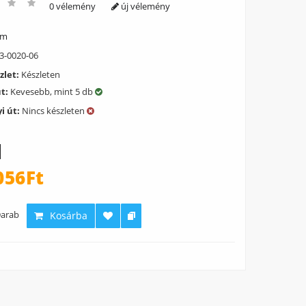
0 vélemény
új vélemény
ém
3-0020-06
zlet:
Készleten
út:
Kevesebb, mint 5 db
i út:
Nincs készleten
056Ft
arab
Kosárba