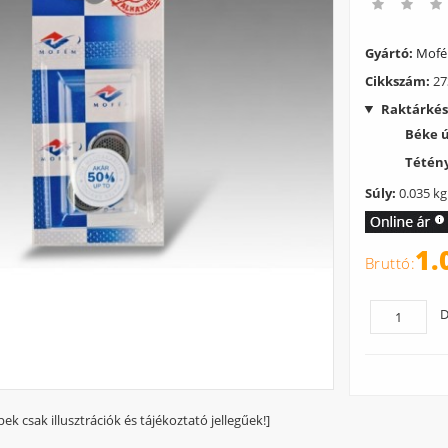
Gyártó:
Mof
Cikkszám:
27
Raktárkés
Béke 
Tétény
Súly:
0.035 kg
1.
D
pek csak illusztrációk és tájékoztató jellegűek!]