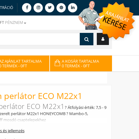
ZTRÁCIÓ
FT
PÉNZNEM
AZ AJÁNLAT TARTALMA
A KOSÁR TARTALMA
0 TERMÉK
- 0FT
0 TERMÉK
- 0FT
 perlátor ECO M22x1
perlátor ECO M22x1
? Átfolyási érték: 7,5 - 9
b Szerelt perlátor M22x1 HONEYCOMB ? Mambo-5,
eff mosdó csaptelepekhez
ás és jellemzés