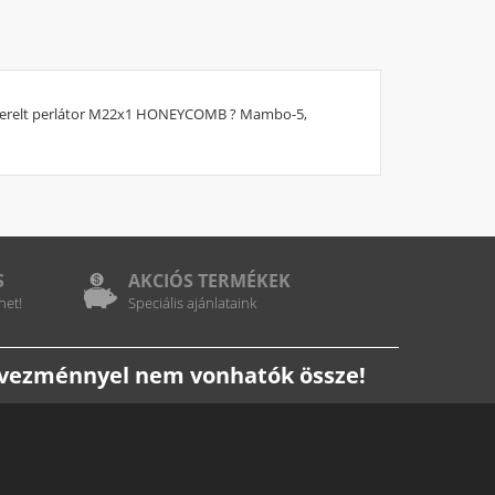
 db Szerelt perlátor M22x1 HONEYCOMB ? Mambo-5,
S
AKCIÓS TERMÉKEK
het!
Speciális ajánlataink
edvezménnyel nem vonhatók össze!