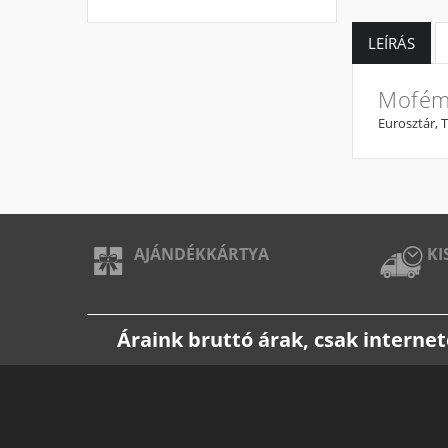
LEÍRÁS
Mofém
Eurosztár, 
AJÁNDÉKKÁRTYA
KI
Áraink bruttó árak, csak intern