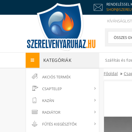
RENDELÉSSEL 
SHOP@SZEREL
KÍVÁNSÁGLIST
KATEGÓRIÁK
Szállítás és fiz
Főoldal
Csa
AKCIÓS TERMÉK
CSAPTELEP
KAZÁN
RADIÁTOR
FŰTÉS KIEGÉSZÍTŐK