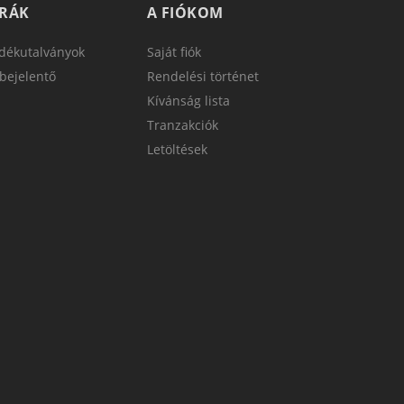
TRÁK
A FIÓKOM
dékutalványok
Saját fiók
bejelentő
Rendelési történet
Kívánság lista
Tranzakciók
Letöltések