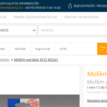
KAPCSOLATOS INFORMÁCIÓK:
BEJELENTKEZÉS
/
REGIS
VENYARUHAZ.HU
- HÉTFŐ-PÉNTEK 7:00-16:00
A (0)
TERMÉK ÖSSZEHASONLÍTÁS (0)
HÍRLEVÉL FELIRATKOZÁS
etés
Márkák
Kapcsolat
GYIK
ptelep
Mofém perlátor ECO M22x1
Mofém
Mofém 
l /min ? 2 d
Eurosztár, Tr
Részletes leír