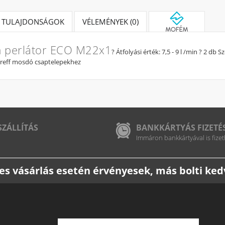
TULAJDONSÁGOK
VÉLEMÉNYEK (0)
 perlátor ECO M22x1
? Átfolyási érték: 7,5 - 9 l /min ? 2
Treff mosdó csaptelepekhez
SZÁLLÍTÁS
BANKKÁRTYÁS FIZETÉ
Immáron bankkártyával is fizet
etes vásárlás esetén érvényesek, más bolti k