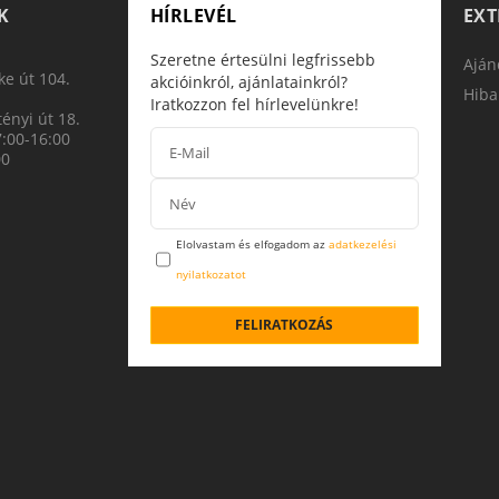
K
HÍRLEVÉL
EX
Szeretne értesülni legfrissebb
Aján
e út 104.
akcióinkról, ajánlatainkról?
Hiba
Iratkozzon fel hírlevelünkre!
ényi út 18.
7:00-16:00
00
Elolvastam és elfogadom az
adatkezelési
nyilatkozatot
FELIRATKOZÁS