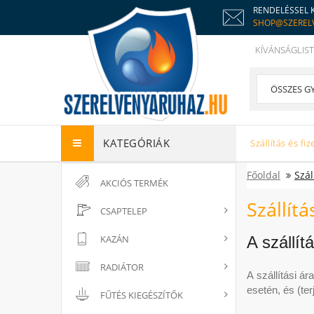
RENDELÉSSEL 
SHOP@SZEREL
KÍVÁNSÁGLIST
KATEGÓRIÁK
Szállítás és fiz
Főoldal
Szál
AKCIÓS TERMÉK
Szállít
CSAPTELEP
KAZÁN
A szállít
RADIÁTOR
A szállítási á
esetén, és (te
FŰTÉS KIEGÉSZÍTŐK