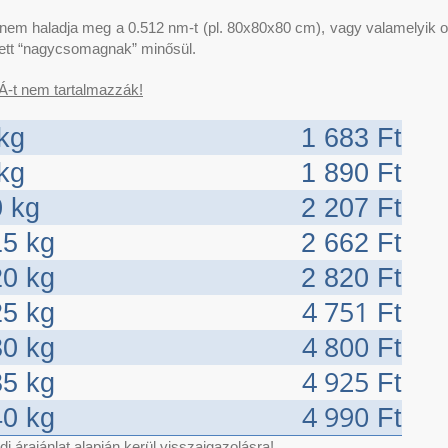
t nem haladja meg a 0.512 nm-t (pl. 80x80x80 cm), vagy valamelyik 
lett “nagycsomagnak” minősül.
Á-t nem tartalmazzák!
 kg
1 683 Ft
 kg
1 890 Ft
0 kg
2 207 Ft
15 kg
2 662 Ft
20 kg
2 820 Ft
4 751
25 kg
Ft
4 800
30 kg
Ft
4 925
35 kg
Ft
4 990
40 kg
Ft
i árajánlat alapján kerül visszaigazolásra!