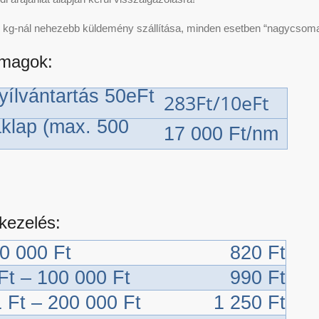
 kg-nál nehezebb küldemény szállítása, minden esetben “nagycsom
magok:
nyílvántartás 50eFt
283Ft/10eFt
aklap (max. 500
17 000 Ft/nm
kezelés:
50 000 Ft
820 Ft
Ft – 100 000 Ft
990 Ft
 Ft – 200 000 Ft
1 250 Ft