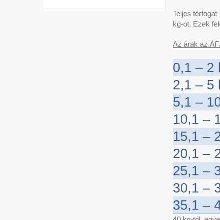
Teljes térfoga
kg-ot. Ezek fe
Az árak az ÁF
0,1 – 2
2,1 – 5
5,1 – 1
10,1 – 
15,1 – 
20,1 – 
25,1 – 
30,1 – 
35,1 – 
40 kg-tól egyed