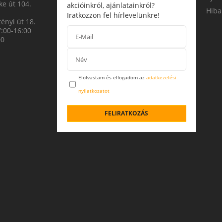
e út 104.
akcióinkról, ajánlatainkról?
Hiba
Iratkozzon fel hírlevelünkre!
ényi út 18.
7:00-16:00
00
Elolvastam és elfogadom az
adatkezelési
nyilatkozatot
FELIRATKOZÁS