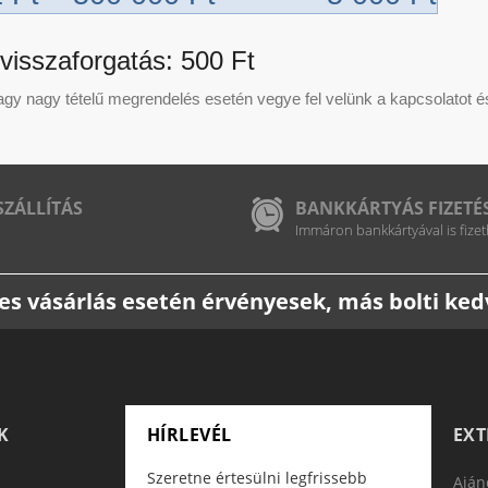
isszaforgatás:
500 Ft
y nagy tételű megrendelés esetén vegye fel velünk a kapcsolatot és 
SZÁLLÍTÁS
BANKKÁRTYÁS FIZETÉ
Immáron bankkártyával is fizet
etes vásárlás esetén érvényesek, más bolti k
K
HÍRLEVÉL
EX
Szeretne értesülni legfrissebb
Aján