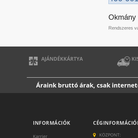
Okmány v
Rendszeres vag
AJÁNDÉKKÁRTYA
KI
Áraink bruttó árak, csak intern
INFORMÁCIÓK
CÉGINFORMÁCIÓ
KÖZPONT:
Karrier