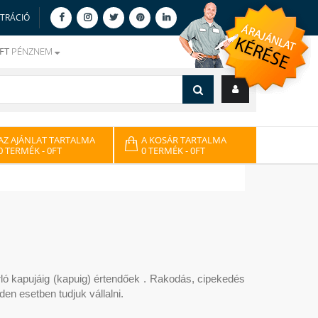
ZTRÁCIÓ
FT
PÉNZNEM
AZ AJÁNLAT TARTALMA
A KOSÁR TARTALMA
0 TERMÉK
- 0FT
0 TERMÉK
- 0FT
árló kapujáig (kapuig) értendőek . Rakodás, cipekedés
den esetben tudjuk vállalni.