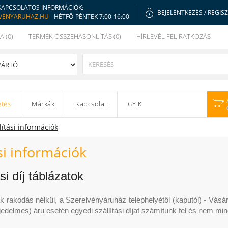
KAPCSOLATOS INFORMÁCIÓK:
BEJELENTKEZÉS
/
REGIS
VENYARUHAZ.HU
- HÉTFŐ-PÉNTEK 7:00-16:00
A (0)
TERMÉK ÖSSZEHASONLÍTÁS (0)
HÍRLEVÉL FELIRATKOZÁS
etés
Márkák
Kapcsolat
GYIK
lítási információk
ási információk
ási díj táblázatok
rak rakodás nélkül, a Szerelvényáruház telephelyétől (kaputól) - Vás
rjedelmes) áru esetén egyedi szállítási díjat számítunk fel és nem min