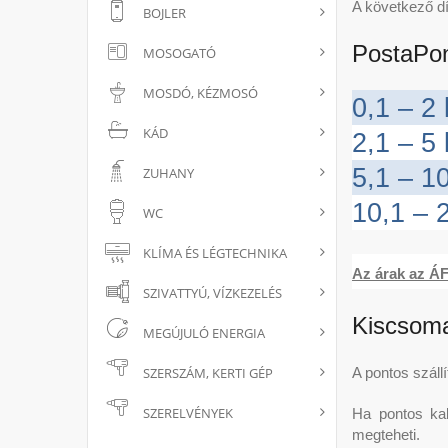
A következő dí
BOJLER
PostaPon
MOSOGATÓ
MOSDÓ, KÉZMOSÓ
0,1 – 2
KÁD
2,1 – 5
5,1 – 1
ZUHANY
10,1 – 
WC
KLÍMA ÉS LÉGTECHNIKA
Az árak az ÁF
SZIVATTYÚ, VÍZKEZELÉS
Kiscsom
MEGÚJULÓ ENERGIA
SZERSZÁM, KERTI GÉP
A pontos száll
SZERELVÉNYEK
Ha pontos kal
megteheti.