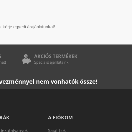
kérje egyedi árajánlatunkat!
S
AKCIÓS TERMÉKEK
het!
Speciális ajánlataink
edvezménnyel nem vonhatók össze!
TRÁK
A FIÓKOM
dékutalványok
Saját fiók