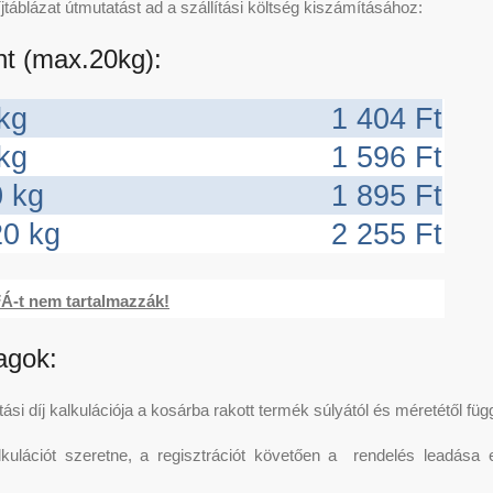
jtáblázat útmutatást ad a szállítási költség kiszámításához:
t (max.20kg):
 kg
1 404 Ft
 kg
1 596 Ft
0 kg
1 895 Ft
20 kg
2 255 Ft
Á-t nem tartalmazzák!
agok:
ítási díj kalkulációja a kosárba rakott termék súlyától és méretétől f
kulációt szeretne, a regisztrációt követően a rendelés leadása el