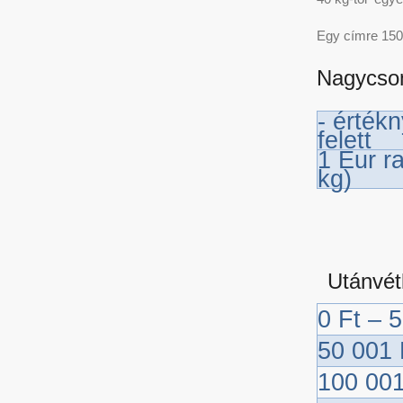
Egy címre 150
Nagycso
- érték
felett
1 Eur r
kg)
Utánvét
0 Ft – 
50 001 
100 001