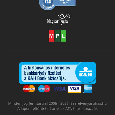
Minden jog fenntartva! 2006 - 2026. Szerelvenyaruhaz.hu
A lapon feltüntetett árak az ÁFA-t tartalmazzák