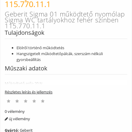
115.770.11.1
Geberit Sigma 01 működtető nyomólap
Sigma WC tartályokhoz fehér színben
115.770.11.1
Tulajdonságok
Elölről történő működtetés
Hangszigetelt működtetőpálcák, szerszám nélküli
gyorsbeállítás
Műszaki adatok
Működtető erő
> 20 N
A következő tartály(okhoz) használható
Részletes leírás és jellemzés
Geberit Sigma 12 cm (UP320)
109.300.00.5
Geberit Sigma 8 cm
0 vélemény
109.791.00.1
A csomag tartalma
új vélemény
Gyártó:
Geberit