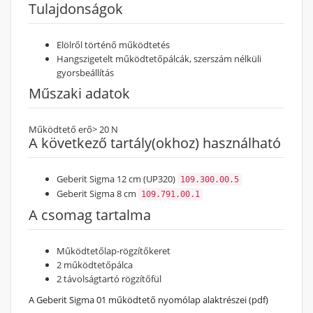
Tulajdonságok
Elölről történő működtetés
Hangszigetelt működtetőpálcák, szerszám nélküli
gyorsbeállítás
Műszaki adatok
Működtető erő
> 20 N
A következő tartály(okhoz) használható
Geberit Sigma 12 cm (UP320)
109.300.00.5
Geberit Sigma 8 cm
109.791.00.1
A csomag tartalma
Működtetőlap-rögzítőkeret
2 működtetőpálca
2 távolságtartó rögzítőfül
A Geberit Sigma 01 működtető nyomólap alaktrészei (pdf)