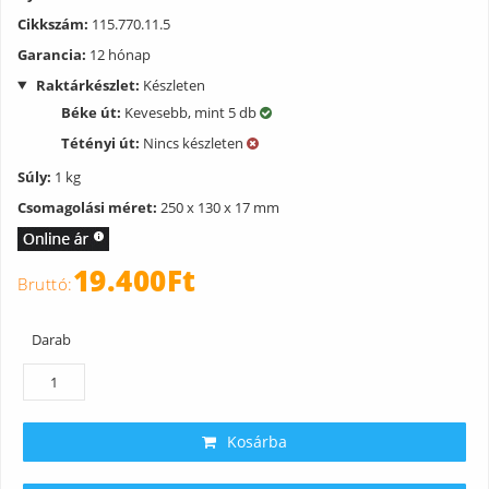
Működtetőlap-rögzítőkeret
Cikkszám:
115.770.11.5
2 működtetőpálca
2 távolságtartó rögzítőfül
Garancia:
12 hónap
Raktárkészlet:
Készleten
A Geberit Sigma 01 működtető nyomólap alaktrészei (pdf)
Béke út:
Kevesebb, mint 5 db
Tétényi út:
Nincs készleten
Súly:
1 kg
Csomagolási méret:
250 x 130 x 17 mm
19.400Ft
Darab
Kosárba