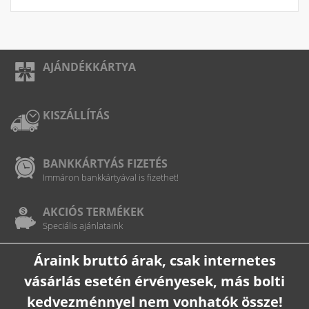
AJÁNDÉKKÁRTYA
KISZÁLLÍTÁS
BANKKÁRTYÁS FIZETÉS
Immáron bankkártyával is fizethet!
AKCIÓS TERMÉKEK
Speciális ajánlataink
Áraink bruttó árak, csak internetes
vásárlás esetén érvényesek, más bolti
kedvezménnyel nem vonhatók össze!