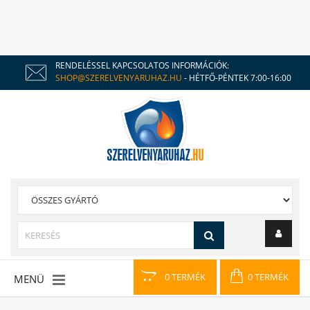
RENDELÉSSEL KAPCSOLATOS INFORMÁCIÓK:
SHOP@SZERELVENYARUHAZ.HU
- HÉTFŐ-PÉNTEK 7:00-16:00
0 TERMÉK
0 TERMÉK
MENÜ