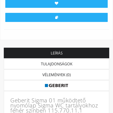
LEÍRÁS
TULAJDONSÁGOK
VÉLEMÉNYEK (0)
Geberit Sigma 01 működtető
nyomólap Sigma WC tartályokhoz
fehér színben 115.770.11.1