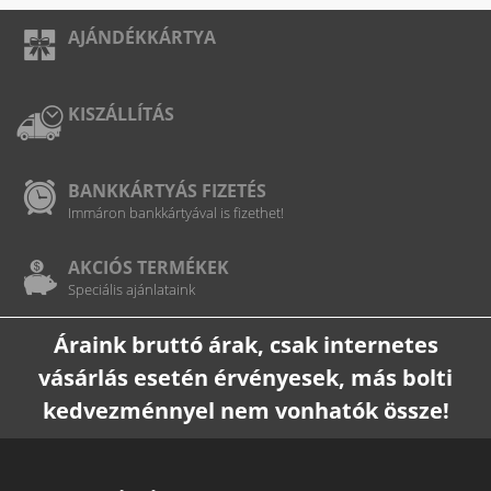
AJÁNDÉKKÁRTYA
KISZÁLLÍTÁS
BANKKÁRTYÁS FIZETÉS
Immáron bankkártyával is fizethet!
AKCIÓS TERMÉKEK
Speciális ajánlataink
Áraink bruttó árak, csak internetes
vásárlás esetén érvényesek, más bolti
kedvezménnyel nem vonhatók össze!