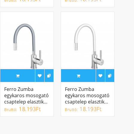
BZA4B
BZA4P
Ferro Zumba
Ferro Zumba
egykaros mosogató
egykaros mosogató
csaptelep elasztikus
csaptelep elasztikus
ezüst kifolyócsővel
fehér kifolyócsővel
18.193Ft
18.193Ft
BZA4S
BZA4W