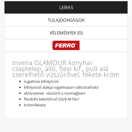
LEÍRÁS
TULAJDONSÁGOK
VÉLEMÉNYEK (0)
Invena GLAMOUR konyhai
csaptelep, álló, flexi kif., pult alá
szerelhető vízszűrővel, fekete-króm
rugalmas kifolyócső
kifolyócső alakja rugalmasan változtatható
aktívszenes vízszűrő a csomagban!
flexibilis bekötőcső G3/8-M10x1
króm/fekete