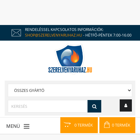
RENDELÉSSEL KAPCSOLATOS INFORMÁCIÓK:
SHOP@SZERELVENYARUHAZ.HU
- HÉTFŐ-PÉNTEK 7:00-16:00
0 TERMÉK
0 TERMÉK
MENÜ