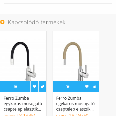
Kapcsolódó termékek
Ferro Zumba
Ferro Zumba
egykaros mosogató
egykaros mosogató
csaptelep elasztikus
csaptelep elasztikus
fekete kifolyócsővel
bézs kifolyócsővel
18.193Ft
18.193Ft