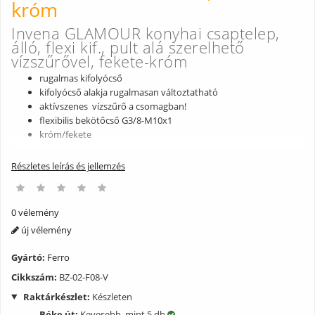
króm
Invena GLAMOUR konyhai csaptelep,
álló, flexi kif., pult alá szerelhető
vízszűrővel, fekete-króm
rugalmas kifolyócső
kifolyócső alakja rugalmasan változtatható
aktívszenes vízszűrő a csomagban!
flexibilis bekötőcső G3/8-M10x1
króm/fekete
Részletes leírás és jellemzés
0 vélemény
új vélemény
Gyártó:
Ferro
Cikkszám:
BZ-02-F08-V
Raktárkészlet:
Készleten
Béke út:
Kevesebb, mint 5 db